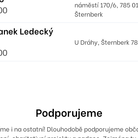
náměstí 170/6, 785 0
00
Šternberk
anek Ledecký
U Dráhy, Šternberk 78
00
Podporujeme
íme i na ostatní! Dlouhodobě podporujeme obč
ení, charitativní projekty a nadace. Zejména ty,