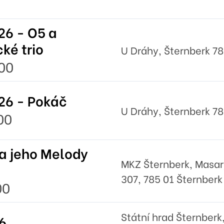
6 - O5 a
ké trio
U Dráhy, Šternberk 78
00
26 - Pokáč
U Dráhy, Šternberk 78
00
a jeho Melody
MKZ Šternberk, Masa
307, 785 01 Šternberk
00
Státní hrad Šternberk
6