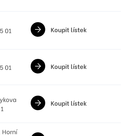
Koupit lístek
5 01
Koupit lístek
5 01
rykova
Koupit lístek
 1
, Horní