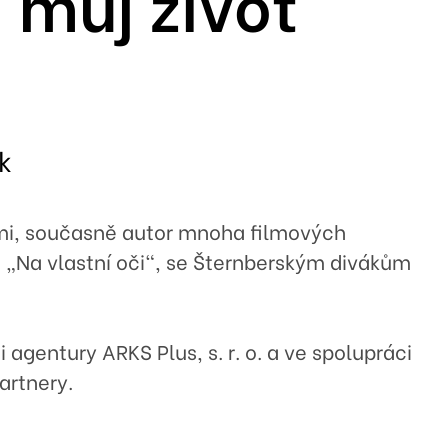
 můj život
k
emi, současně autor mnoha filmových
 „Na vlastní oči“, se Šternberským divákům
 agentury ARKS Plus, s. r. o. a ve spolupráci
artnery.