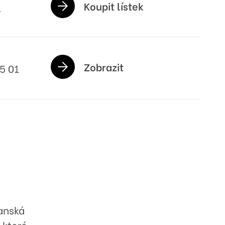
Koupit lístek
1
Zobrazit
5 01
anská
 které